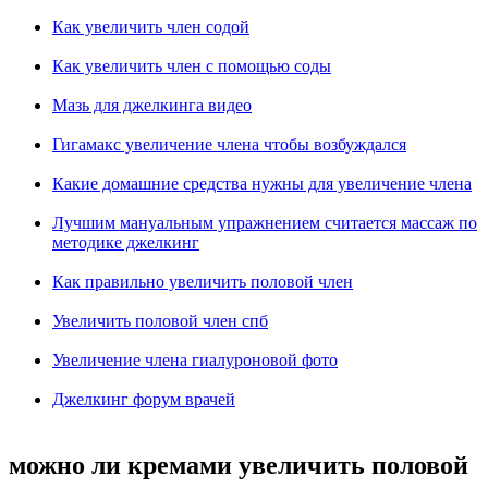
Как увеличить член содой
Как увеличить член с помощью соды
Мазь для джелкинга видео
Гигамакс увеличение члена чтобы возбуждался
Какие домашние средства нужны для увеличение члена
Лучшим мануальным упражнением считается массаж по
методике джелкинг
Как правильно увеличить половой член
Увеличить половой член спб
Увеличение члена гиалуроновой фото
Джелкинг форум врачей
можно ли кремами увеличить половой