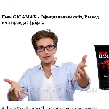
Гель GIGAMAX - Официальный сайт, Развод
или правда? | giga ...
ᐈ【GigaMax (Гигамакс)】- это мужской ☆ крем-гель для