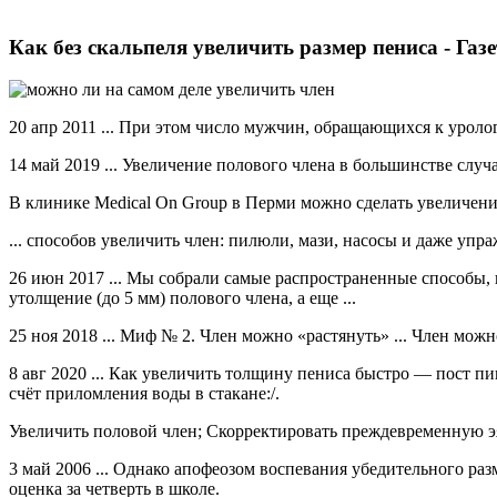
Как без скальпеля увеличить размер пениса - Газ
20 апр 2011 ... При этом число мужчин, обращающихся к уроло
14 май 2019 ... Увеличение полового члена в большинстве случа
В клинике Medical On Group в Перми можно сделать увеличение 
... способов увеличить член: пилюли, мази, насосы и даже упр
26 июн 2017 ... Мы собрали самые распространенные способы, к
утолщение (до 5 мм) полового члена, а еще ...
25 ноя 2018 ... Миф № 2. Член можно «растянуть» ... Член мож
8 авг 2020 ... Как увеличить толщину пениса быстро — пост пик
счёт приломления воды в стакане:/.
Увеличить половой член; Скорректировать преждевременную эя
3 май 2006 ... Однако апофеозом воспевания убедительного раз
оценка за четверть в школе.