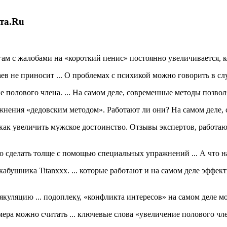
ета.Ru
гам с жалобами на «короткий пенис» постоянно увеличивается, к
ев не приносит ... О проблемах с психикой можно говорить в слу
полового члена. ... На самом деле, современные методы позволяю
ажнения «дедовским методом». Работают ли они? На самом деле, 
ак увеличить мужское достоинство. Отзывы экспертов, работают 
но сделать толще с помощью специальных упражнений ... А что н
абушника Titanxxx. ... которые работают и на самом деле эффект
куляцию ... подоплеку, «конфликта интересов» на самом деле м
мера можно считать ... ключевые слова «увеличение полового чле