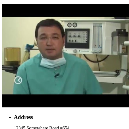
Address
12345 Somewhere Road #654