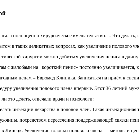
ой
гала полноценно хирургическое вмешательство. ... Что делать,
м в таких деликатных вопросах, как увеличение полового член
стической хирургии можно добиться увеличения пениса в длину и
гам с жалобами на «короткий пенис» постоянно увеличивается, к
одным ценам – Евромед Клиника. Записаться на приём к специал
цедуру увеличения полового члена впервые. Этот 36-летний мужч
 ли это делать, отвечали врачи и психологи:
делать инъекции лекарства в половой член. Такая инъекционная т
ужчины, посредством пересечения поддерживающей связки пени
p в Липецк. Увеличение головки полового члена — методы и цен