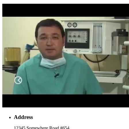
Address
12345 Somewhere Road #654