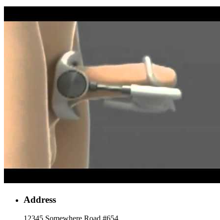
Address
12345 Somewhere Road #654