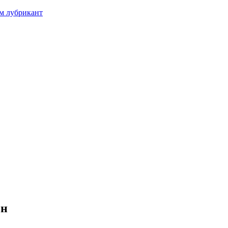
м лубрикант
ен