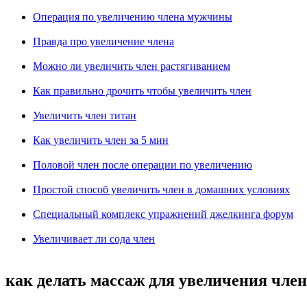
Операция по увеличению члена мужчины
Правда про увеличение члена
Можно ли увеличить член растягиванием
Как правильно дрочить чтобы увеличить член
Увеличить член титан
Как увеличить член за 5 мин
Половой член после операции по увеличению
Простой способ увеличить член в домашних условиях
Специальный комплекс упражнений джелкинга форум
Увеличивает ли сода член
как делать массаж для увеличения чле