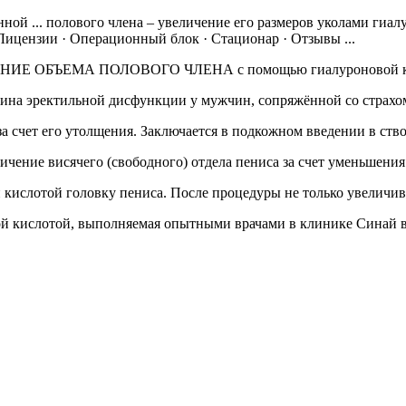
й ... полового члена – увеличение его размеров уколами гиалу
 Лицензии · Операционный блок · Стационар · Отзывы ...
ИЕ ОБЪЕМА ПОЛОВОГО ЧЛЕНА с помощью гиалуроновой кисло
ина эректильной дисфункции у мужчин, сопряжённой со страхом
 счет его утолщения. Заключается в подкожном введении в ствол
чение висячего (свободного) отдела пениса за счет уменьшени
кислотой головку пениса. После процедуры не только увеличивае
й кислотой, выполняемая опытными врачами в клинике Синай в 