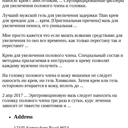
наносят крем с анестетиком, ... Сертифицированные филлеры
для увеличения полового члена и головки.
Лучший мужской гель для увеличения задержки Titan крем
для эрекции для ... крем. [Оригинальная причина] мазь для
увеличения пениса, его уникальная ...
Мне просто кажется что если мазать всякими средствами для
увеличения то оно все временно, как только перестану так и
перестанет ...
Крем для увеличения полового члена. Специальный состав и
методика прилагаемая в инструкции к крему позволят
каждому мужчине получить ...
На головку полового члена и кожу мошонки не следует
наносить ни крем, ни гель Химколин. Затем крем или гель
осторожно втирается в кожу, вплоть до ...
2 апр 2017 ... Эритромициновую мазь следует наносить на
головку полового члена три раза в сутки, курс лечения
зависит от тяжести симптомов и ...
Address
12345 Somewhere Road #654