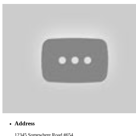
Address
12345 Somewhere Road #654