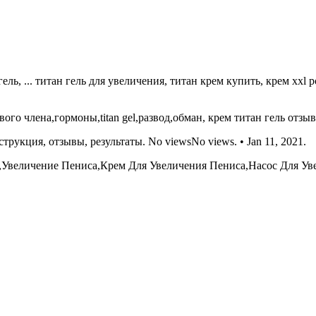
 ... титан гель для увеличения, титан крем купить, крем ххl powe
вого члена,гормоны,titan gel,развод,обман, крем титан гель отзывы
нструкция, отзывы, результаты. No viewsNo views. • Jan 11, 2021.
 Men,Увеличение Пениса,Крем Для Увеличения Пениса,Насос Для Ув