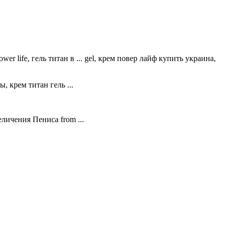
r life, гель титан в ... gel, крем повер лайф купить украина,
, крем титан гель ...
еличения Пениса from ...