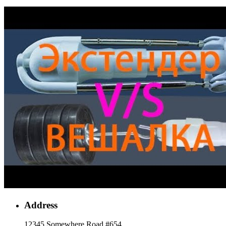
Address
12345 Somewhere Road #654